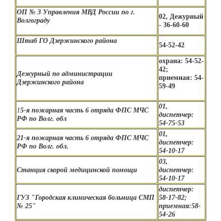
ОП № 3 Управления МВД России по г.
02, Дежурный
Волгограду
- 36-60-60
Штаб ГО Дзержинского района
54-52-42
охрана: 54-52-
42;
Дежурный по администрации
приемная: 54-
Дзержинского района
59-49
01,
1
5-я пожарная часть 6 отряда ФПС МЧС
диспетчер:
РФ по Волг. обл
54-75-53
01,
21-я пожарная часть 6 отряда ФПС МЧС
диспетчер:
РФ по Волг. обл.
54-10-17
03,
Станция скорой медицинской помощи
диспетчер:
54-10-17
диспетчер:
ГУЗ "Городская клиническая больница СМП
58-17-82;
№ 25"
приемная:58-
54-26