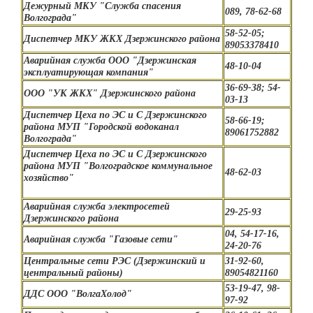
Дежурный МКУ "Служба спасения
089, 78-62-68
Волгограда"
58-52-05;
Диспетчер МКУ ЖКХ Дзержинского района
89053378410
Аварийная служба ООО "Дзержинская
48-10-04
эксплуатирующая компания"
36-69-38; 54-
ООО "УК ЖКХ" Дзержинского района
03-13
Диспетчер Цеха по ЭС и С Дзержинского
58-66-19;
района МУП "Городской водоканал
89061752882
Волгограда"
Диспетчер Цеха по ЭС и С Дзержинского
района МУП "Волгоградское коммунальное
48-62-03
хозяйство"
Аварийная служба электросетей
29-25-93
Дзержинского района
04, 54-17-16,
Аварийная служба "Газовые сети"
24-20-76
Центральные сети РЭС (Дзержинский и
31-92-60,
центральный районы)
89054821160
53-19-47, 98-
ДДС ООО "ВолгаХолод"
97-92