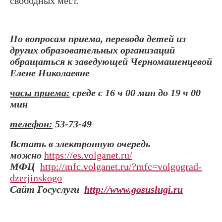
свободных мест.
По вопросам приема, перевода детей из
других образовательных организаций
обращаться к заведующей
Черномашенцевой
Елене Николаевне
часы приема:
среде с 16 ч 00 мин до 19 ч 00
мин
телефон:
53-73-49
Встать в электронную очеред
ь
можно
https://es.volganet.ru/
МФЦ
http://mfc.volganet.ru/?mfc=volgograd-
dzerjinskogo
Сайт Госуслуги
http
://www.gosuslugi.ru