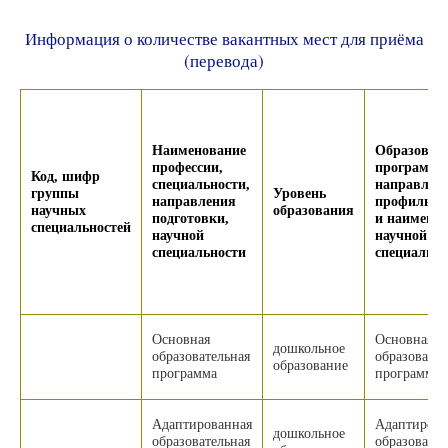
Информация о количестве вакантных мест для приёма
(перевода)
Наименование
Образоват
профессии,
программа
Код, шифр
специальности,
направленн
группы
Уровень
направления
профиль, 
научных
образования
подготовки,
и наимено
специальностей
научной
научной
специальности
специально
Основная
Основная
дошкольное
образовательная
образовател
образование
программа
программа
Адаптированная
Адаптирова
дошкольное
образовательная
образовател