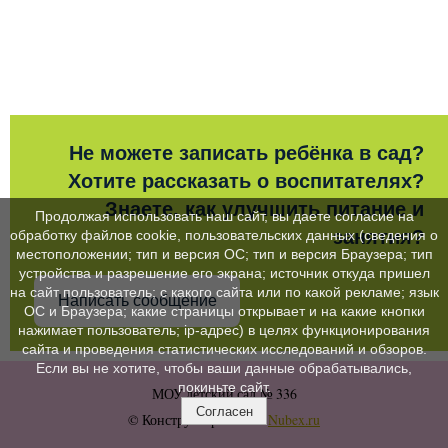
Не можете записать ребёнка в сад?
Хотите рассказать о воспитателях?
Знаете, как улучшить питание и
Продолжая использовать наш сайт, вы даете согласие на
занятия?
обработку файлов cookie, пользовательских данных (сведения о
местоположении; тип и версия ОС; тип и версия Браузера; тип
устройства и разрешение его экрана; источник откуда пришел
на сайт пользователь; с какого сайта или по какой рекламе; язык
Написать сообщение
ОС и Браузера; какие страницы открывает и на какие кнопки
нажимает пользователь; ip-адрес) в целях функционирования
сайта и проведения статистических исследований и обзоров.
Если вы не хотите, чтобы ваши данные обрабатывались,
покиньте сайт.
МОУ детский сад № 336
Согласен
© Конструктор сайтов
Nubex.ru