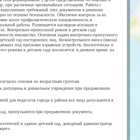
аду, при различных чрезвычайных ситуациях. Работа с
у выполнению требований этих документов в решении
ии по технике безопасности. Обеспечен контроль за их
елями носит профилактическую направленность и
уальной работы. Размещается наглядная агитация и
тах. Контрольно-пропускной режим в детском саду
анности имущества. Основная задача контрольно-пропускного
детский сад посторонних лиц, бесконтрольного вноса (ввоза)
адающих под признаки взрывных устройств, биологически и
о режима в детском саду возлагается: в дневное время: на
 согласно списков по возрастным группам.
ть допущены в дошкольное учреждение при предъявлении
ий для педагогов города и района все лица допускаются в
сад, пропускаются при предъявлении документа,
сетителей в здание детский сад, дежурный администратор
ющего.