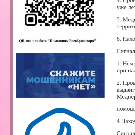
4. Про
уже ле
5. Мед
террит
6. Нах
Сигнал
1. Нем
при на
2. Про
выдвиг
Медпер
помощ
4 Нахо
Сигнал