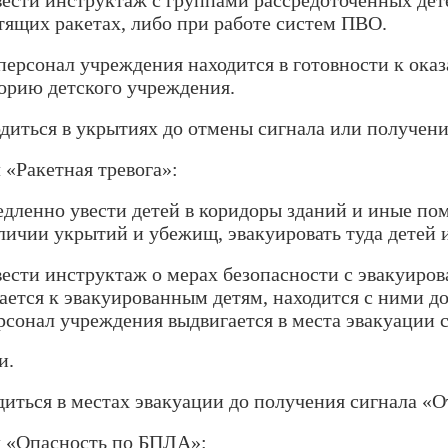
вести инструктаж с группами рассредоточенных дет
тящих ракетах, либо при работе систем ПВО.
персонал учреждения находится в готовности к ока
орию детского учреждения.
одиться в укрытиях до отмены сигнала или получен
 «Ракетная тревога»:
едленно увести детей в коридоры зданий и иные по
личии укрытий и убежищ, эвакуировать туда детей 
вести инструктаж о мерах безопасности с эвакуиро
ается к эвакуированным детям, находится с ними до
сонал учреждения выдвигается в места эвакуации 
и.
диться в местах эвакуации до получения сигнала «О
 «Опасность по БПЛА»: