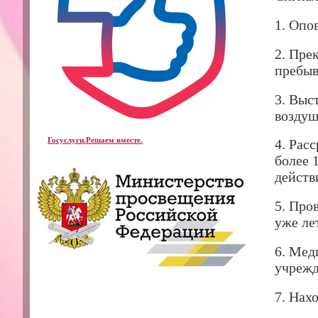
1. Опо
2. Пре
пребыв
3. Выс
воздуш
Госуслуги.Решаем вместе.
4. Рас
более 
действ
5. Про
уже ле
6. Мед
учрежд
7. Нах