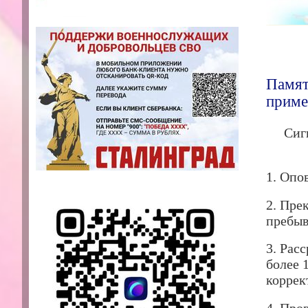
Памят
приме
Сиг
1. Опо
2. Пре
пребыв
3. Рас
более 
коррек