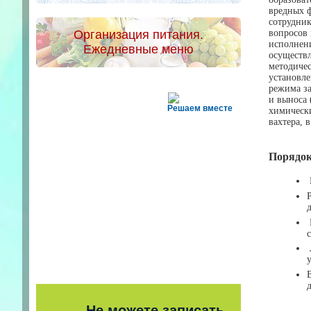
вредных ф
сотрудни
Организация питания.
вопросов 
исполнени
Ежедневные меню
осуществл
методичес
установле
режима за
и выноса 
Решаем вместе
химически
вахтера, 
Порядок
Не можете записать