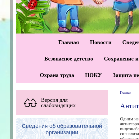
Главная
Новости
Сведен
Безопасное детство
Сохранение и
Охрана труда
НОКУ
Защита п
Главная
Версия для
Антит
слабовидящих
Одним из 
антитерро
Сведения об образовательной
видеонабл
организации
сигнализа
образоват