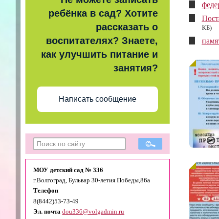
феде
ребёнка в сад? Хотите
Пост
рассказать о
КБ)
воспитателях? Знаете,
памя
как улучшить питание и
занятия?
Написать сообщение
МОУ детский сад № 336
г.Волгоград, Бульвар 30-летия Победы,86а
Телефон
8(8442)53-73-49
Эл. почта
dou336@volgadmin.ru