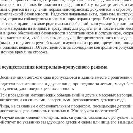
акторах, о правилах безопасного поведения в быту, на улице, детском с
ками строится на изучении нормативно-правовых документов и строгом
комплексной безопасности. Издаются локальные акты, приказы, инструкц
ем, строгим соблюдением правил и норм охраны труда. Работа с родит
яется как правило в ходе родительских собраний, консультаций, индивид
кие материалы на видных и доступных для родителей и посетителей мес
н в целях обеспечения безопасности воспитанников и сотрудников, сохр
ключается в том, чтобы исключить случаи беспрепятственного прохода в 
(вывоза) предметов ручной клади, имущества и грузов, предметов, поп
 опасных веществ. Ответственность за соблюдение контрольно-пропускног
в ночное время: на сторожа.
 осуществления контрольно-пропускного режима
Воспитанники детского сада пропускаются в здание вместе с родителями
Родители воспитанников и другие лица, пришедшие за детьми, могут бы
документа, удостоверяющего их личность.
При проведении методических объединений и других массовых мероприят
соответствии со списками, заверенными руководителем детского сада.
Лица, не связанные с образовательным процессом, посещающие детский 
удостоверяющего личность с записью в "Книге учета посетителей".
В случае возникновения конфликтных ситуаций, связанных с допуском по
действует по указанию заведующего детским садом или лица его замеща