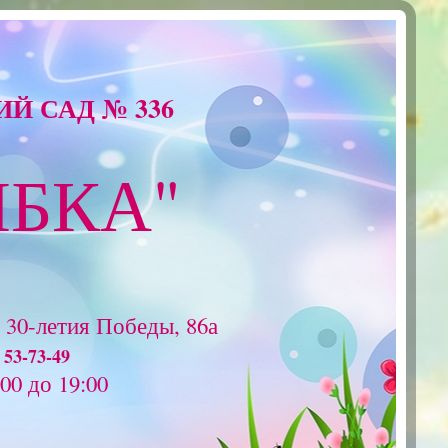
Й САД № 336
ЫБКА"
р 30-летия Победы, 86а
 53-73-49
00 до 19:00