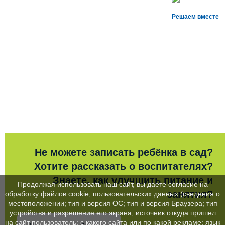
Решаем вместе
Не можете записать ребёнка в сад?
Хотите рассказать о воспитателях?
Знаете, как улучшить питание и
Продолжая использовать наш сайт, вы даете согласие на
занятия?
обработку файлов cookie, пользовательских данных (сведения о
местоположении; тип и версия ОС; тип и версия Браузера; тип
устройства и разрешение его экрана; источник откуда пришел
на сайт пользователь; с какого сайта или по какой рекламе; язык