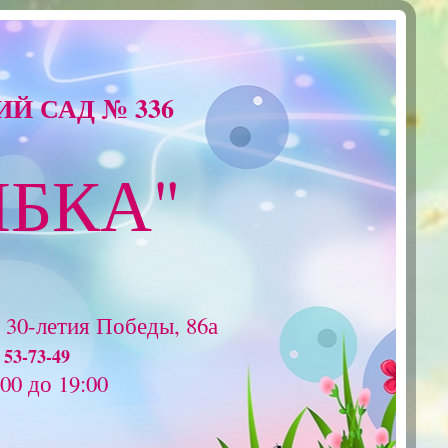
Й САД № 336
ЫБКА"
р 30-летия Победы, 86а
 53-73-49
00 до 19:00